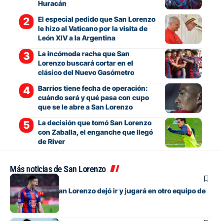
Huracán
El especial pedido que San Lorenzo
le hizo al Vaticano por la visita de
León XIV a la Argentina
La incómoda racha que San
Lorenzo buscará cortar en el
clásico del Nuevo Gasómetro
Barrios tiene fecha de operación:
cuándo será y qué pasa con cupo
que se le abre a San Lorenzo
La decisión que tomó San Lorenzo
con Zaballa, el enganche que llegó
de River
Más noticias de San Lorenzo
Fútbol
El lateral que San Lorenzo dejó ir y jugará en otro equipo de
Primera