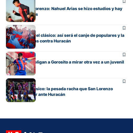
Fútbol
Alivio en San Lorenzo: Nahuel Arias se hizo estudios y hay
buenas noticias
Fútbol
Todo listo para el clásico: así será el canje de populares y la
venta de plateas contra Huracán
Fútbol
Las lesiones obligan a Gorosito a mirar otra vez a un juvenil
Fútbol
Otra vez un clásico: la pesada racha que San Lorenzo
intentará cortar ante Huracán