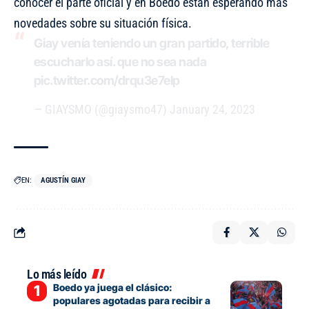
conocer el parte oficial y en Boedo están esperando más
novedades sobre su situación física.
Giay venía teniendo un gran partido, terrible
escucharlo así. que no sea nada
pic.twitter.com/drqu3e7eIp
— GIAYSMO (@giaysmo47)
January 24, 2023
EN:
AGUSTÍN GIAY
Lo más leído
Boedo ya juega el clásico:
populares agotadas para recibir a