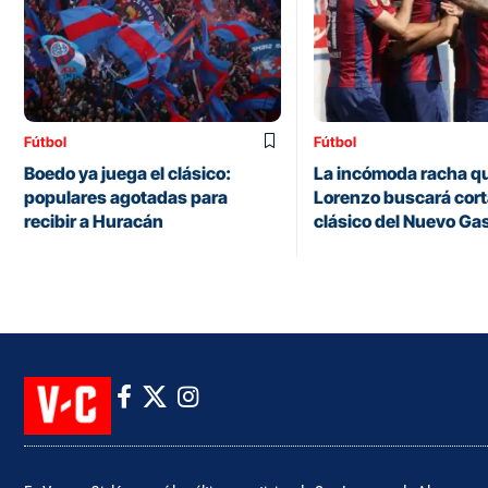
Fútbol
Fútbol
Boedo ya juega el clásico:
La incómoda racha q
populares agotadas para
Lorenzo buscará corta
recibir a Huracán
clásico del Nuevo Ga