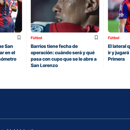
Fútbol
Fútbol
ue San
Barrios tiene fecha de
El lateral
r en el
operación: cuándo será y qué
ir y jugar
sómetro
pasa con cupo que se le abre a
Primera
San Lorenzo