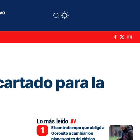
ivo
cartado para la
Lo más leído
El contratiempo que obligó a
Gorosito a cambiar los
planes antes del clásico