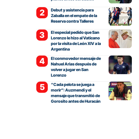
Debut y asistencia para
Zaballa en el empate de la
Reserva contra Talleres
El especial pedido que San
Lorenzo le hizo al Vaticano
por la visita de León XIV a la
Argentina
El conmovedor mensaje de
Nahuel Arias después de
volver a jugar en San
Lorenzo
“Cada pelota se juega a
morir”: Auzmendi y el
mensaje que transmitió de
Gorosito antes de Huracán