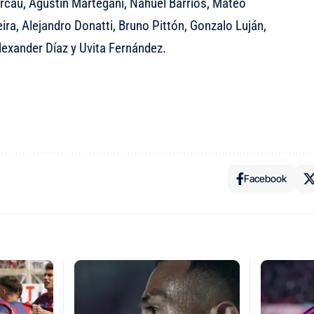
cau, Agustín Martegani, Nahuel Barrios, Mateo
ra, Alejandro Donatti, Bruno Pittón, Gonzalo Luján,
lexander Díaz y Uvita Fernández.
Facebook