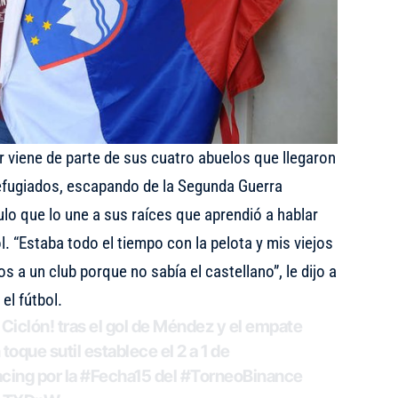
 viene de parte de sus cuatro abuelos que llegaron
refugiados, escapando de la Segunda Guerra
ulo que lo une a sus raíces que aprendió a hablar
. “Estaba todo el tiempo con la pelota y mis viejos
 a un club porque no sabía el castellano”, le dijo a
el fútbol.
Ciclón! tras el gol de Méndez y el empate
 toque sutil establece el 2 a 1 de
cing
por la
#Fecha15
del
#TorneoBinance