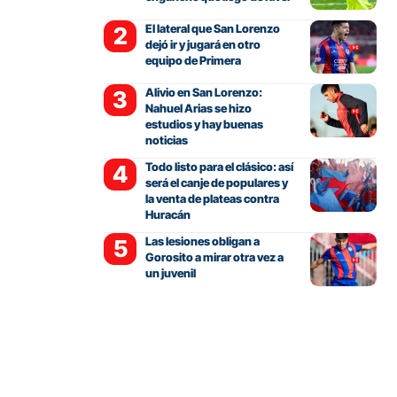
El lateral que San Lorenzo
dejó ir y jugará en otro
equipo de Primera
Alivio en San Lorenzo:
Nahuel Arias se hizo
estudios y hay buenas
noticias
Todo listo para el clásico: así
será el canje de populares y
la venta de plateas contra
Huracán
Las lesiones obligan a
Gorosito a mirar otra vez a
un juvenil