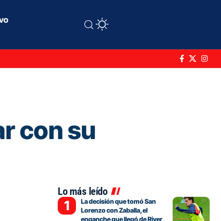
ivo
ar con su
Lo más leído
La decisión que tomó San
Lorenzo con Zaballa, el
enganche que llegó de River