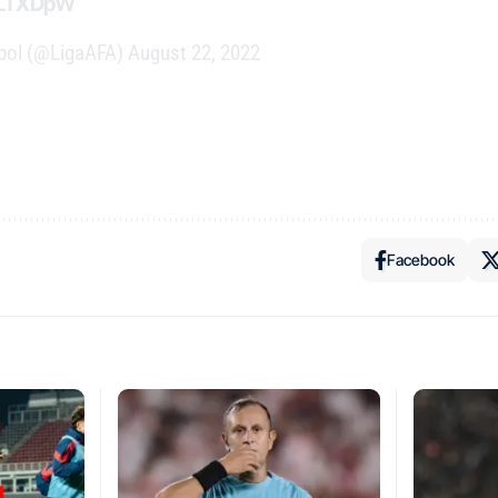
GLTXDpW
tbol (@LigaAFA)
August 22, 2022
Facebook