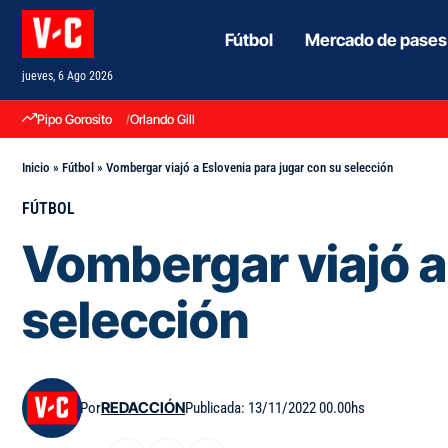
Fútbol
Mercado de pases
jueves, 6 Ago 2026
Pipo Gorosito
Orlando Gill
Inicio
»
Fútbol
»
Vombergar viajó a Eslovenia para jugar con su selección
FÚTBOL
Vombergar viajó a
selección
Por
REDACCIÓN
Publicada: 13/11/2022 00.00hs