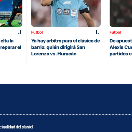
Fútbol
Fútbol
elta la
Ya hay árbitro para el clásico de
De apuesta
reparar el
barrio: quién dirigirá San
Alexis Cue
Lorenzo vs. Huracán
partidos 
tualidad del plantel