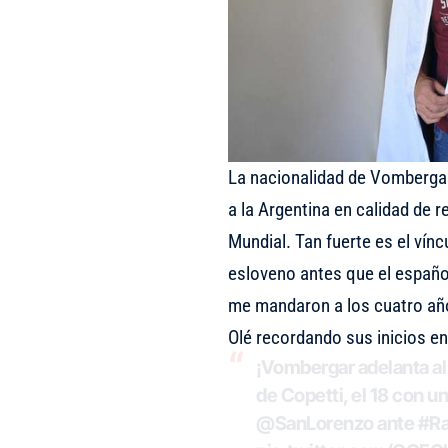
La nacionalidad de Vombergar
a la Argentina en calidad de 
Mundial. Tan fuerte es el vínc
esloveno antes que el español
me mandaron a los cuatro años
Olé recordando sus inicios en 
¡Vombergar adelanta al 
de Copetti, el 18 con un
@SanLorenzo
ante
#Ra