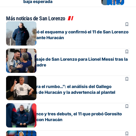
baja esperada
Más noticias de San Lorenzo
Fútbol
Gorosito cambió el esquema y confirmó el 11 de San Lorenzo
para el clásico ante Huracán
Fútbol
El sentido mensaje de San Lorenzo para Lionel Messi tras la
muerte de su padre
Fútbol
“Si no encuentra el rumbo…”: el análisis del Gallego
González antes de Huracán y la advertencia al plantel
Fútbol
Con línea de cinco y tres debuts, el 11 que probó Gorosito
para el clásico con Huracán
Fútbol