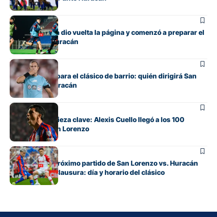
Fútbol
San Lorenzo ya dio vuelta la página y comenzó a preparar el
clásico ante Huracán
Fútbol
Ya hay árbitro para el clásico de barrio: quién dirigirá San
Lorenzo vs. Huracán
Fútbol
De apuesta a pieza clave: Alexis Cuello llegó a los 100
partidos en San Lorenzo
Fútbol
Cuándo es el próximo partido de San Lorenzo vs. Huracán
por el Torneo Clausura: día y horario del clásico