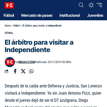
Fútbol
Mercado de pases
Institucional
Juveniles
Inicio
»
Fútbol
»
El árbitro para visitar a Independiente
FÚTBOL
El árbitro para visitar a
Independiente
REDACCIÓN
Por
Publicada: 02/11/2019 00.00hs
Después de la caída ante Defensa y Justicia, San Lorenzo
visitará a Independiente. Ya sin Juan Antonio Pizzi, quien
desde el jueves dejó de ser el DT azulgrana, Diego