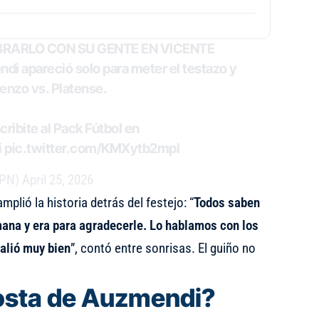
BRARLO CON SU GENTE EN VICENTE
i apareció solo para meter el testazo y
renzo vs. Platense.
ribite al Pack Fútbol en
i
pic.twitter.com/KMXytb2mpl
SPN)
April 25, 2026
mplió la historia detrás del festejo: “
Todos saben
mana y era para agradecerle. Lo hablamos con los
alió muy bien
”, contó entre sonrisas. El guiño no
osta de Auzmendi?