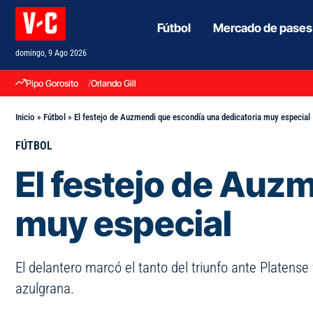
Fútbol
Mercado de pases
domingo, 9 Ago 2026
Pipo Gorosito
Orlando Gill
Inicio
»
Fútbol
»
El festejo de Auzmendi que escondía una dedicatoria muy especial
FÚTBOL
El festejo de Auz
muy especial
El delantero marcó el tanto del triunfo ante Platense
azulgrana.