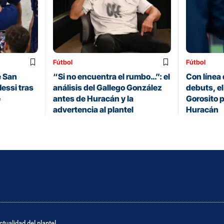
Fútbol
Fútbol
e San
“Si no encuentra el rumbo…”: el
Con línea 
essi tras
análisis del Gallego González
debuts, el
e
antes de Huracán y la
Gorosito p
advertencia al plantel
Huracán
tualidad del plantel