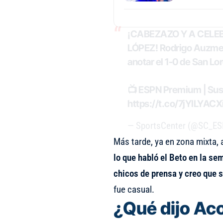
¡CABEZAZO Y A CELE
LÓPEZ! Rodrigo Auzmend
anotar el 1-0 de San Lo
📺 ESPN Premium | Susc
https://t.co/7jYILYACX
— SportsCenter (@SC_E
Más tarde, ya en zona mixta, a
lo que habló el Beto en la se
chicos de prensa y creo que s
fue casual.
¿Qué dijo Ac