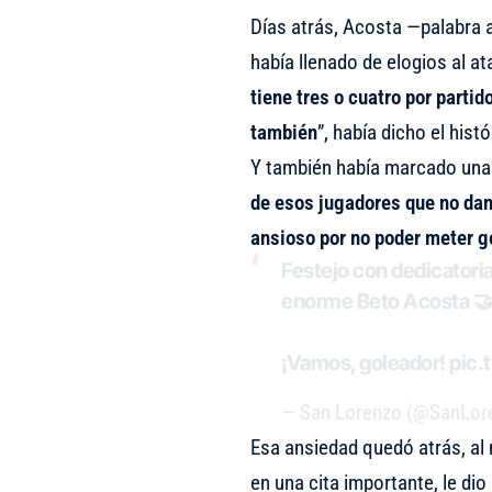
Días atrás, Acosta —palabra 
había llenado de elogios al a
tiene tres o cuatro por partido
también
”, había dicho el histó
Y también había marcado una 
de esos jugadores que no dan
ansioso por no poder meter g
Festejo con dedicatori
enorme Beto Acosta 
¡Vamos, goleador!
pic.
— San Lorenzo (@SanLor
Esa ansiedad quedó atrás, al
en una cita importante, le dio