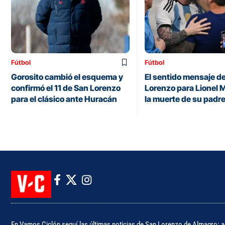
Fútbol
Fútbol
Gorosito cambió el esquema y
El sentido mensaje d
confirmó el 11 de San Lorenzo
Lorenzo para Lionel M
para el clásico ante Huracán
la muerte de su padr
En Vamos Ciclón seguí las últimas noticias de San Lorenzo de Almagro: ac