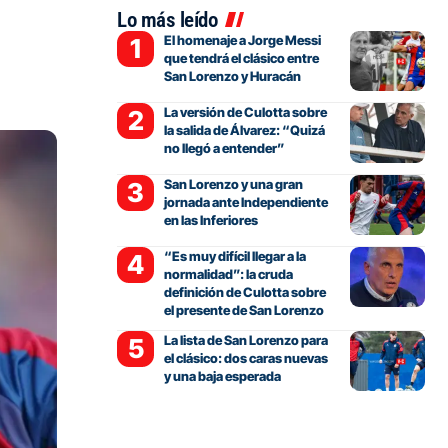
Lo más leído
El homenaje a Jorge Messi
que tendrá el clásico entre
San Lorenzo y Huracán
La versión de Culotta sobre
la salida de Álvarez: “Quizá
no llegó a entender”
San Lorenzo y una gran
jornada ante Independiente
en las Inferiores
“Es muy difícil llegar a la
normalidad”: la cruda
definición de Culotta sobre
el presente de San Lorenzo
La lista de San Lorenzo para
el clásico: dos caras nuevas
y una baja esperada