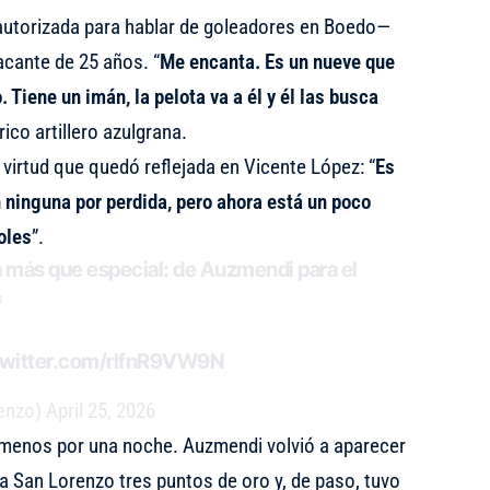
autorizada para hablar de goleadores en Boedo—
tacante de 25 años
. “
Me encanta. Es un nueve que
. Tiene un imán, la pelota va a él y él las busca
rico artillero azulgrana.
virtud que quedó reflejada en Vicente López: “
Es
 ninguna por perdida, pero ahora está un poco
oles
”.
a más que especial: de Auzmendi para el

twitter.com/rIfnR9VW9N
enzo)
April 25, 2026
 menos por una noche. Auzmendi volvió a aparecer
 a San Lorenzo tres puntos de oro y, de paso, tuvo