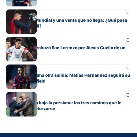
Mercado de pases
Entre su gran Mundial y una venta que no llega: ¿Qué pasa
con Orlando Gill?
Mercado de pases
La oferta que rechazó San Lorenzo por Alexis Cuello de un
club de España
Mercado de pases
San Lorenzo suma otra salida: Matías Hernández seguirá su
carrera en Banfield
Mercado de pases
San Lorenzo no baja la persiana: los tres caminos que le
quedan para reforzarse