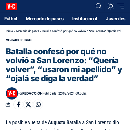
Fútbol
Mercado de pases
Institucional
Juveniles
Inicio
»
Mercado de pases
»
Batalla confesó por qué no volvió a San Lorenzo: “Quería volver”, “usaron mi apellido” y “ojalá se diga la verdad”
MERCADO DE PASES
Batalla confesó por qué no
volvió a San Lorenzo: “Quería
volver”, “usaron mi apellido” y
“ojalá se diga la verdad”
REDACCIÓN
Por
Publicada: 22/08/2024 00.00hs
La posible vuelta de
Augusto Batalla
a San Lorenzo dio