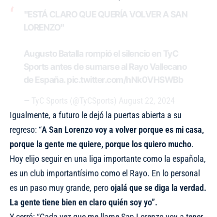
"ESTÁ CLARO QUE QUERÍA VOLVER A SAN
LORENZO"
Augusto Batalla rompió el silencio en TyC
Sports antes de sumarse al Rayo Vallecano
de España.
pic.twitter.com/hNk0VHSWBb
— TyC Sports (@TyCSports)
August 22, 2024
Igualmente, a futuro le dejó la puertas abierta a su
regreso: “
A San Lorenzo voy a volver porque es mi casa,
porque la gente me quiere, porque los quiero mucho
.
Hoy elijo seguir en una liga importante como la española,
es un club importantísimo como el Rayo. En lo personal
es un paso muy grande, pero
ojalá que se diga la verdad.
La gente tiene bien en claro quién soy yo”.
Y cerró: “Cada vez que me llame San Lorenzo voy a tener