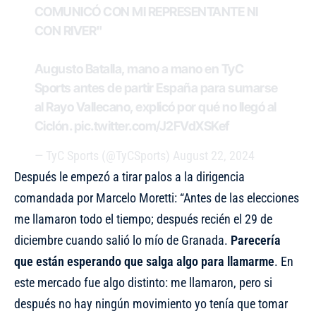
COMUNICÓ CON MI REPRESENTANTE NI
CON RIVER"
Augusto Batalla, mano a mano en TyC
Sports antes de partir España para sumarse
al Rayo Vallecano, explicó por qué no llegó al
Ciclón.
pic.twitter.com/J2FVdXSKef
— TyC Sports (@TyCSports)
August 22, 2024
Después le empezó a tirar palos a la dirigencia
comandada por Marcelo Moretti: “Antes de las elecciones
me llamaron todo el tiempo; después recién el 29 de
diciembre cuando salió lo mío de Granada.
Parecería
que están esperando que salga algo para llamarme
. En
este mercado fue algo distinto: me llamaron, pero si
después no hay ningún movimiento yo tenía que tomar