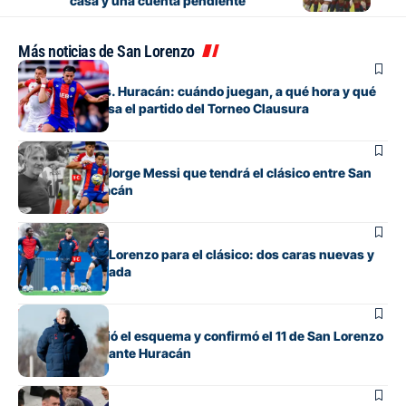
casa y una cuenta pendiente
Más noticias de San Lorenzo
Fútbol
San Lorenzo vs. Huracán: cuándo juegan, a qué hora y qué
canal de TV pasa el partido del Torneo Clausura
Fútbol
El homenaje a Jorge Messi que tendrá el clásico entre San
Lorenzo y Huracán
Fútbol
La lista de San Lorenzo para el clásico: dos caras nuevas y
una baja esperada
Fútbol
Gorosito cambió el esquema y confirmó el 11 de San Lorenzo
para el clásico ante Huracán
Fútbol