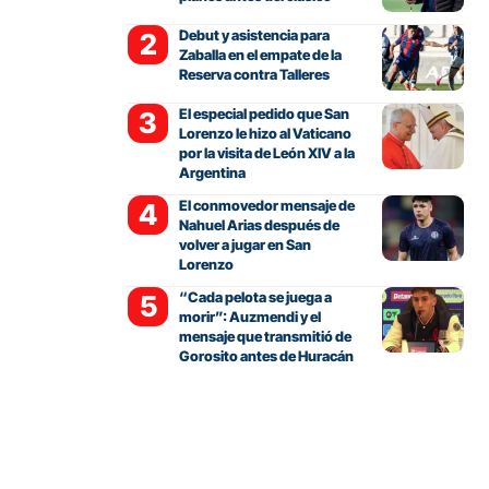
Debut y asistencia para
Zaballa en el empate de la
Reserva contra Talleres
El especial pedido que San
Lorenzo le hizo al Vaticano
por la visita de León XIV a la
Argentina
El conmovedor mensaje de
Nahuel Arias después de
volver a jugar en San
Lorenzo
“Cada pelota se juega a
morir”: Auzmendi y el
mensaje que transmitió de
Gorosito antes de Huracán