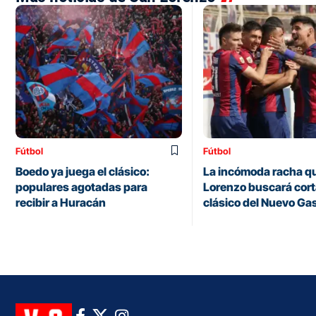
Fútbol
Fútbol
Boedo ya juega el clásico:
La incómoda racha q
populares agotadas para
Lorenzo buscará corta
recibir a Huracán
clásico del Nuevo Ga