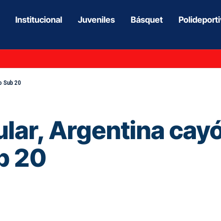
Institucional
Juveniles
Básquet
Polideport
no Sub 20
lar, Argentina cayó
b 20