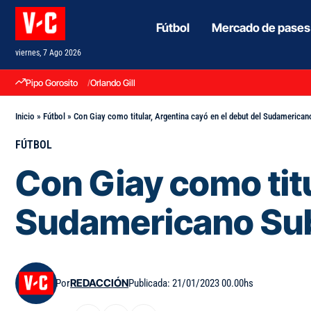
Fútbol
Mercado de pases
viernes, 7 Ago 2026
Pipo Gorosito
Orlando Gill
Inicio
»
Fútbol
»
Con Giay como titular, Argentina cayó en el debut del Sudamerica
FÚTBOL
Con Giay como titu
Sudamericano Su
Por
REDACCIÓN
Publicada: 21/01/2023 00.00hs