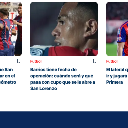
Fútbol
Fútbol
ue San
Barrios tiene fecha de
El lateral
r en el
operación: cuándo será y qué
ir y jugar
sómetro
pasa con cupo que se le abre a
Primera
San Lorenzo