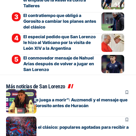
Talleres
El contratiempo que obligó a
Gorosito a cambiar los planes antes
del clásico
El especial pedido que San Lorenzo
le hizo al Vaticano por la visita de
León XIV a la Argentina
El conmovedor mensaje de Nahuel
Arias después de volver a jugar en
San Lorenzo
Más noticias de San Lorenzo
Fútbol
“Cada pelota se juega a morir”: Auzmendi y el mensaje que
transmitió de Gorosito antes de Huracán
Fútbol
Boedo ya juega el clásico: populares agotadas para recibir a
Huracán