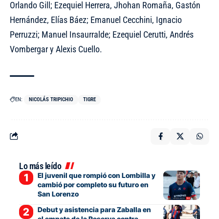
Orlando Gill; Ezequiel Herrera, Jhohan Romaña, Gastón
Hernández, Elías Báez; Emanuel Cecchini, Ignacio
Perruzzi; Manuel Insaurralde; Ezequiel Cerutti, Andrés
Vombergar y Alexis Cuello.
EN:
NICOLÁS TRIPICHIO
TIGRE
Lo más leído
El juvenil que rompió con Lombilla y
cambió por completo su futuro en
San Lorenzo
Debut y asistencia para Zaballa en
el empate de la Reserva contra