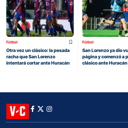
Fútbol
Fútbol
Otra vez un clásico: la pesada
San Lorenzo ya dio vu
racha que San Lorenzo
página y comenzó a p
intentará cortar ante Huracán
clásico ante Huracán