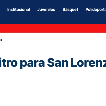
Institucional
Juveniles
Básquet
Polideport
na
tro para San Lorenz