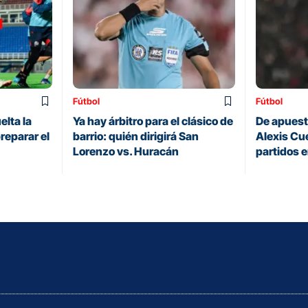
Fútbol
Fútbol
elta la
Ya hay árbitro para el clásico de
De apuesta
reparar el
barrio: quién dirigirá San
Alexis Cue
Lorenzo vs. Huracán
partidos 