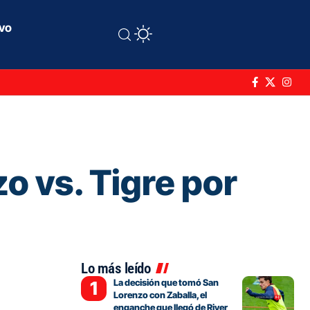
ivo
o vs. Tigre por
Lo más leído
La decisión que tomó San
Lorenzo con Zaballa, el
enganche que llegó de River