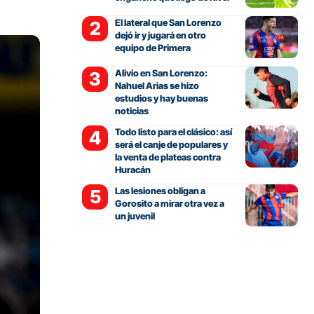
El lateral que San Lorenzo
dejó ir y jugará en otro
equipo de Primera
Alivio en San Lorenzo:
Nahuel Arias se hizo
estudios y hay buenas
noticias
Todo listo para el clásico: así
será el canje de populares y
la venta de plateas contra
Huracán
Las lesiones obligan a
Gorosito a mirar otra vez a
un juvenil