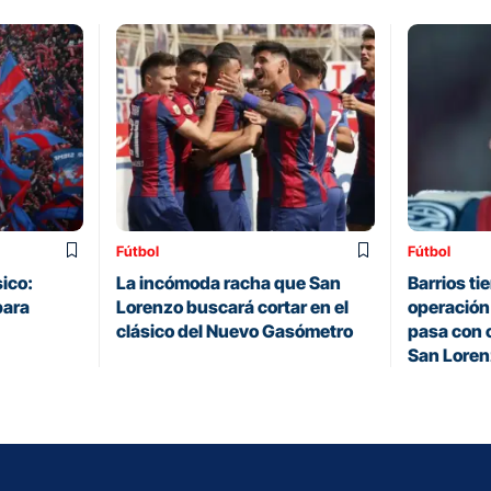
Fútbol
Fútbol
sico:
La incómoda racha que San
Barrios ti
para
Lorenzo buscará cortar en el
operación
clásico del Nuevo Gasómetro
pasa con c
San Lore