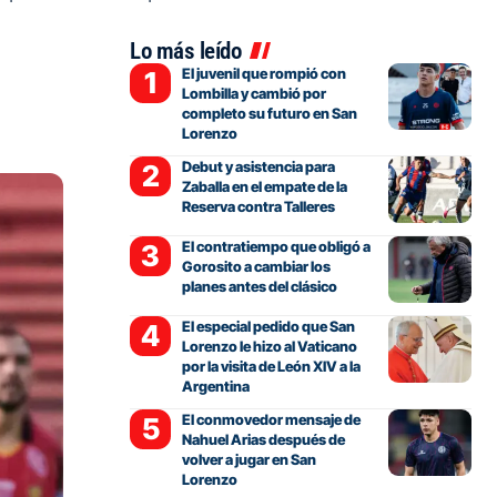
Lo más leído
El juvenil que rompió con
Lombilla y cambió por
completo su futuro en San
Lorenzo
Debut y asistencia para
Zaballa en el empate de la
Reserva contra Talleres
El contratiempo que obligó a
Gorosito a cambiar los
planes antes del clásico
El especial pedido que San
Lorenzo le hizo al Vaticano
por la visita de León XIV a la
Argentina
El conmovedor mensaje de
Nahuel Arias después de
volver a jugar en San
Lorenzo