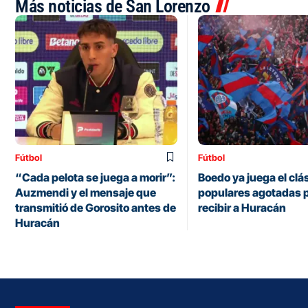
Más noticias de San Lorenzo
Fútbol
Fútbol
“Cada pelota se juega a morir”:
Boedo ya juega el clá
Auzmendi y el mensaje que
populares agotadas 
transmitió de Gorosito antes de
recibir a Huracán
Huracán