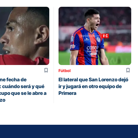
Fútbol
ene fecha de
El lateral que San Lorenzo dejó
: cuándo será y qué
ir y jugará en otro equipo de
upo que se le abre a
Primera
nzo