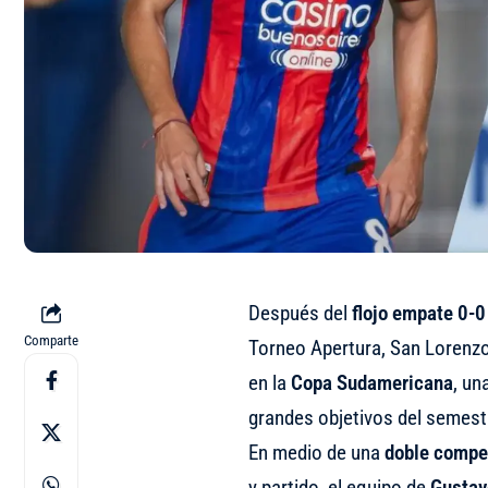
Después del
flojo empate 0-0
Comparte
Torneo Apertura, San Lorenzo
en la
Copa Sudamericana
, u
grandes objetivos del semest
En medio de una
doble compe
y partido, el equipo de
Gustav