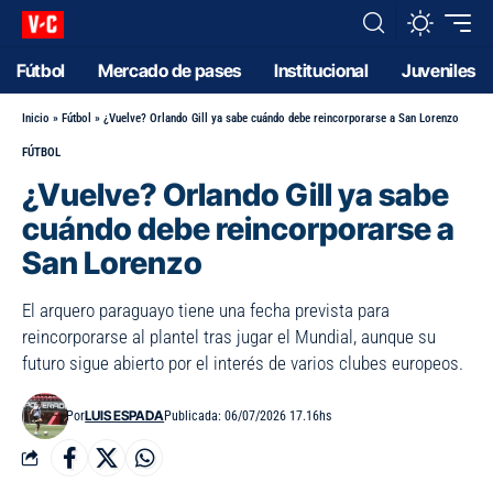
Fútbol
Mercado de pases
Institucional
Juveniles
Inicio
»
Fútbol
»
¿Vuelve? Orlando Gill ya sabe cuándo debe reincorporarse a San Lorenzo
FÚTBOL
¿Vuelve? Orlando Gill ya sabe
cuándo debe reincorporarse a
San Lorenzo
El arquero paraguayo tiene una fecha prevista para
reincorporarse al plantel tras jugar el Mundial, aunque su
futuro sigue abierto por el interés de varios clubes europeos.
LUIS ESPADA
Por
Publicada: 06/07/2026 17.16hs