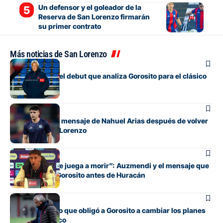
Un defensor y el goleador de la
Reserva de San Lorenzo firmarán
su primer contrato
Más noticias de San Lorenzo
Fútbol
Los cambios y el debut que analiza Gorosito para el clásico
con Huracán
Fútbol
El conmovedor mensaje de Nahuel Arias después de volver
a jugar en San Lorenzo
Fútbol
“Cada pelota se juega a morir”: Auzmendi y el mensaje que
transmitió de Gorosito antes de Huracán
Fútbol
El contratiempo que obligó a Gorosito a cambiar los planes
antes del clásico