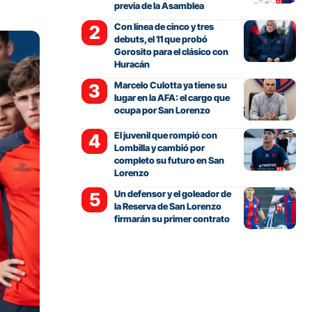
previa de la Asamblea
Con línea de cinco y tres
debuts, el 11 que probó
Gorosito para el clásico con
Huracán
Marcelo Culotta ya tiene su
lugar en la AFA: el cargo que
ocupa por San Lorenzo
El juvenil que rompió con
Lombilla y cambió por
completo su futuro en San
Lorenzo
Un defensor y el goleador de
la Reserva de San Lorenzo
firmarán su primer contrato