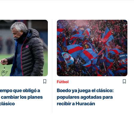
Fútbol
iempo que obligó a
Boedo ya juega el clásico:
 cambiar los planes
populares agotadas para
clásico
recibir a Huracán