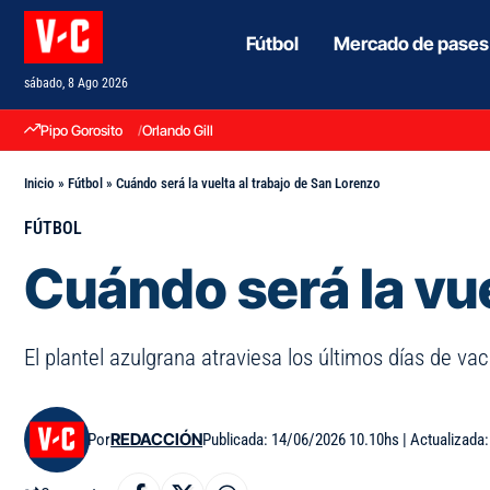
Fútbol
Mercado de pases
sábado, 8 Ago 2026
Pipo Gorosito
Orlando Gill
Inicio
»
Fútbol
»
Cuándo será la vuelta al trabajo de San Lorenzo
FÚTBOL
Cuándo será la vue
El plantel azulgrana atraviesa los últimos días de v
Por
REDACCIÓN
Publicada: 14/06/2026 10.10hs | Actualizada