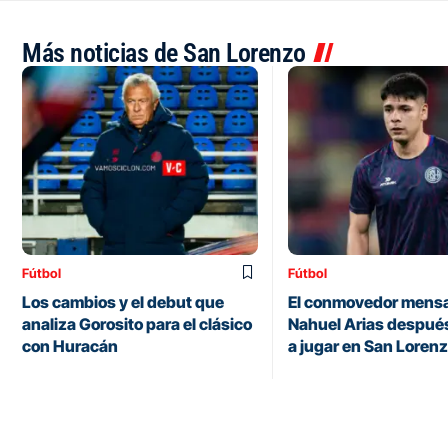
Más noticias de San Lorenzo
Fútbol
Fútbol
Los cambios y el debut que
El conmovedor mensa
analiza Gorosito para el clásico
Nahuel Arias después
con Huracán
a jugar en San Loren