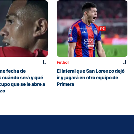
Fútbol
ene fecha de
El lateral que San Lorenzo dejó
: cuándo será y qué
ir y jugará en otro equipo de
upo que se le abre a
Primera
nzo