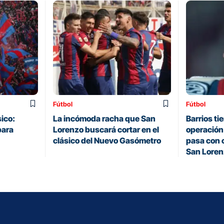
Fútbol
Fútbol
sico:
La incómoda racha que San
Barrios ti
para
Lorenzo buscará cortar en el
operación
clásico del Nuevo Gasómetro
pasa con c
San Lore