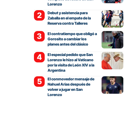
Lorenzo
Debut y asistencia para
Zaballa en el empate de la
Reserva contra Talleres
El contratiempo que obligó a
Gorosito a cambiar los
planes antes del clásico
El especial pedido que San
Lorenzo le hizo al Vaticano
por la visita de León XIV a la
Argentina
El conmovedor mensaje de
Nahuel Arias después de
volver a jugar en San
Lorenzo