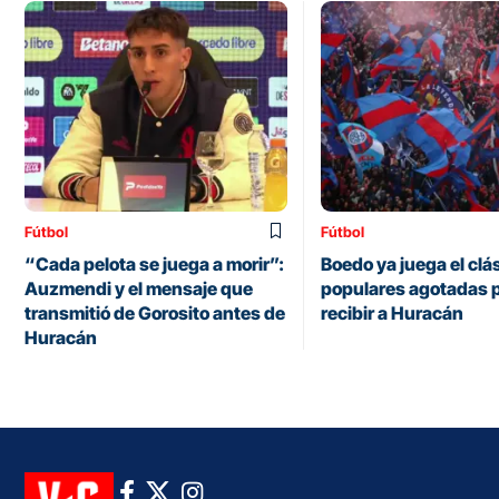
Fútbol
Fútbol
“Cada pelota se juega a morir”:
Boedo ya juega el clá
Auzmendi y el mensaje que
populares agotadas 
transmitió de Gorosito antes de
recibir a Huracán
Huracán