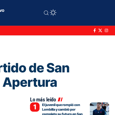
ivo
rtido de San
o Apertura
Lo más leído
El juvenil que rompió con
Lombilla y cambió por
completo su futuro en San