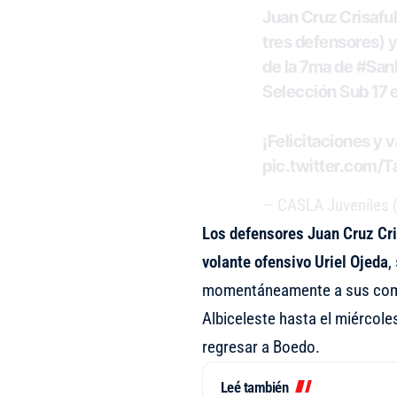
Juan Cruz Crisaful
tres defensores) 
de la 7ma de
#San
Selección Sub 17 e
¡Felicitaciones y 
pic.twitter.com
— CASLA Juveniles 
Los defensores Juan Cruz Cri
volante ofensivo Uriel Ojeda
,
momentáneamente a sus compa
Albiceleste hasta el miércoles
regresar a Boedo.
Leé también