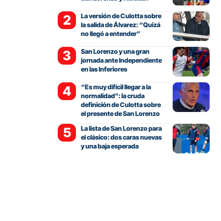
La versión de Culotta sobre
la salida de Álvarez: “Quizá
no llegó a entender”
San Lorenzo y una gran
jornada ante Independiente
en las Inferiores
“Es muy difícil llegar a la
normalidad”: la cruda
definición de Culotta sobre
el presente de San Lorenzo
La lista de San Lorenzo para
el clásico: dos caras nuevas
y una baja esperada