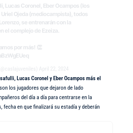
li, Lucas Coronel, Eber Ocampos (los
y Uriel Ojeda (mediocampista), todos
Lorenzo
, se entrenarán con la
n el complejo de Ezeiza.
vamos por más! 👏
/TaBzWgEUeq
(@caslajuveniles)
April 22, 2024
safulli, Lucas Coronel y Eber Ocampos más el
 son los jugadores que dejaron de lado
ñeros del día a día para centrarse en la
, fecha en que finalizará su estadía y deberán