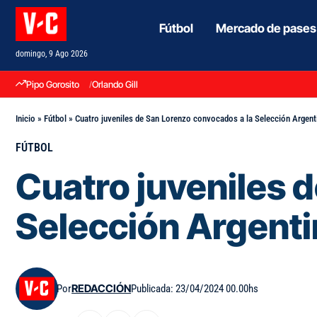
Fútbol
Mercado de pases
domingo, 9 Ago 2026
Pipo Gorosito
Orlando Gill
Inicio
»
Fútbol
»
Cuatro juveniles de San Lorenzo convocados a la Selección Argent
FÚTBOL
Cuatro juveniles 
Selección Argenti
Por
REDACCIÓN
Publicada: 23/04/2024 00.00hs