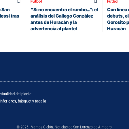
Fútbol
Fútbol
e San
“Si no encuentra el rumbo…”: el
Con línea 
essi tras
análisis del Gallego González
debuts, el
e
antes de Huracán y la
Gorosito p
advertencia al plantel
Huracán
tualidad del plantel
nferiores, básquet y toda la
© 2026 | Vamos Ciclón. Noticias de San Lorenzo de Almagro.