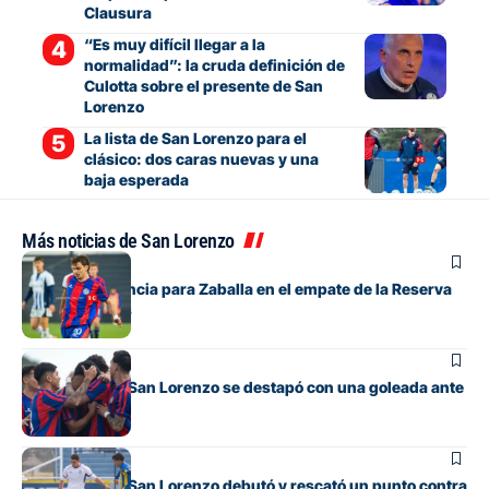
Clausura
“Es muy difícil llegar a la
normalidad”: la cruda definición de
Culotta sobre el presente de San
Lorenzo
La lista de San Lorenzo para el
clásico: dos caras nuevas y una
baja esperada
Más noticias de San Lorenzo
Juveniles
Debut y asistencia para Zaballa en el empate de la Reserva
contra Talleres
Juveniles
La Reserva de San Lorenzo se destapó con una goleada ante
Banfield
Juveniles
La Reserva de San Lorenzo debutó y rescató un punto contra