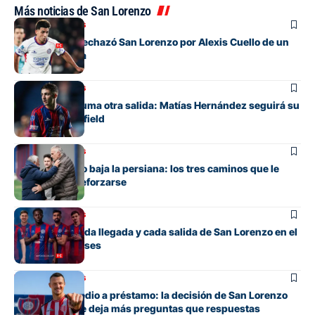
Más noticias de San Lorenzo
Mercado de pases
La oferta que rechazó San Lorenzo por Alexis Cuello de un
club de España
Mercado de pases
San Lorenzo suma otra salida: Matías Hernández seguirá su
carrera en Banfield
Mercado de pases
San Lorenzo no baja la persiana: los tres caminos que le
quedan para reforzarse
Mercado de pases
El detalle de cada llegada y cada salida de San Lorenzo en el
mercado de pases
Mercado de pases
Tres años y medio a préstamo: la decisión de San Lorenzo
con Bruera que deja más preguntas que respuestas