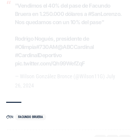
"Vendimos el 40% del pase de Facundo
Bruera en 1.250.000 dólares a
#SanLorenzo
.
Nos quedamos con un 10% del pase"
Rodrigo Nogués, presidente de
#Olimpia
#730AM
@ABCCardinal
#CardinalDeportivo
pic.twitter.com/Qh99WefZqF
— Wilson González Bronce (@Wilson11G)
July
26, 2024
EN:
FACUNDO BRUERA