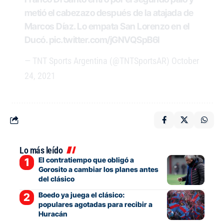
metió el cabezazo después de la atajada de
Marcos Díaz. Lo empata San Lorenzo en el
Ducó.
pic.twitter.com/jGNVQSpB6l
— TNT Sports Argentina (@TNTSportsAR)
October
24, 2021
Lo más leído
El contratiempo que obligó a
Gorosito a cambiar los planes antes
del clásico
Boedo ya juega el clásico:
populares agotadas para recibir a
Huracán