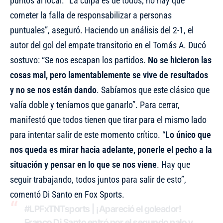
puntos al local. “La culpa es de todos; no hay que
cometer la falla de responsabilizar a personas
puntuales”, aseguró. Haciendo un análisis del 2-1, el
autor del gol del empate transitorio en el Tomás A. Ducó
sostuvo: “Se nos escapan los partidos.
No se hicieron las
cosas mal, pero lamentablemente se vive de resultados
y no se nos están dando
. Sabíamos que este clásico que
valía doble y teníamos que ganarlo”. Para cerrar,
manifestó que todos tienen que tirar para el mismo lado
para intentar salir de este momento crítico. “L
o único que
nos queda es mirar hacia adelante, ponerle el pecho a la
situación y pensar en lo que se nos viene
. Hay que
seguir trabajando, todos juntos para salir de esto”,
comentó Di Santo en Fox Sports.
#LPFxTNTsports
| ¡Apareció el goleador!
Franco Di Santo entró por el segundo palo y