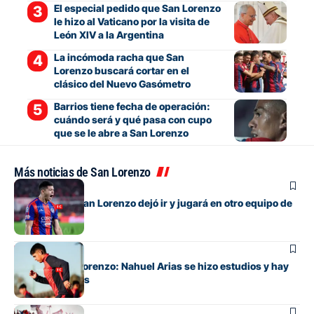
El especial pedido que San Lorenzo
le hizo al Vaticano por la visita de
León XIV a la Argentina
La incómoda racha que San
Lorenzo buscará cortar en el
clásico del Nuevo Gasómetro
Barrios tiene fecha de operación:
cuándo será y qué pasa con cupo
que se le abre a San Lorenzo
Más noticias de San Lorenzo
Fútbol
El lateral que San Lorenzo dejó ir y jugará en otro equipo de
Primera
Fútbol
Alivio en San Lorenzo: Nahuel Arias se hizo estudios y hay
buenas noticias
Fútbol