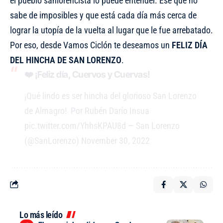
el pueblo sanlorencista lo puede entender. Ese que no
sabe de imposibles y que está cada día más cerca de
lograr la utopía de la vuelta al lugar que le fue arrebatado.
Por eso, desde Vamos Ciclón te deseamos un
FELIZ DÍA
DEL HINCHA DE SAN LORENZO
.
❤️ ¡Feliz día, Cuervos y Cuervas!
¡Qué lindo es ser hincha del glorioso San Lorenzo
de Almagro! ️ Por Rubén Darío Insua
pic.twitter.com/YhhsKPAU8d
— San Lorenzo
(@SanLorenzo)
November 30, 2022
Lo más leído