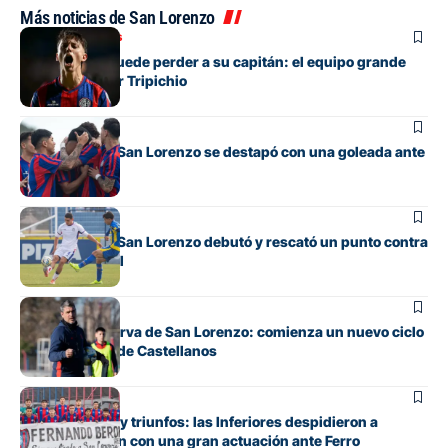
Más noticias de San Lorenzo
Mercado de pases
San Lorenzo puede perder a su capitán: el equipo grande
que avanza por Tripichio
Juveniles
La Reserva de San Lorenzo se destapó con una goleada ante
Banfield
Juveniles
La Reserva de San Lorenzo debutó y rescató un punto contra
Rosario Central
Juveniles
Debuta la Reserva de San Lorenzo: comienza un nuevo ciclo
bajo el mando de Castellanos
Juveniles
Entre emoción y triunfos: las Inferiores despidieron a
Fernando Berón con una gran actuación ante Ferro