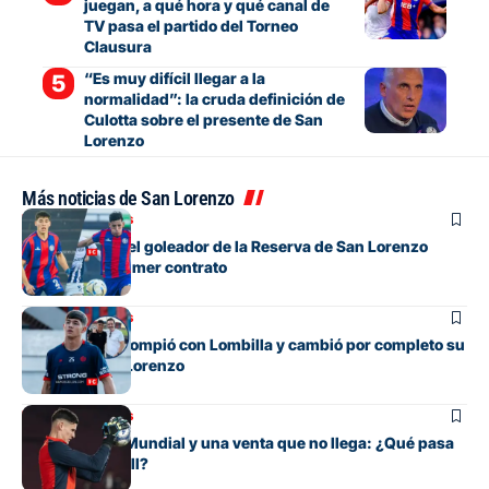
juegan, a qué hora y qué canal de
TV pasa el partido del Torneo
Clausura
“Es muy difícil llegar a la
normalidad”: la cruda definición de
Culotta sobre el presente de San
Lorenzo
Más noticias de San Lorenzo
Mercado de pases
Un defensor y el goleador de la Reserva de San Lorenzo
firmarán su primer contrato
Mercado de pases
El juvenil que rompió con Lombilla y cambió por completo su
futuro en San Lorenzo
Mercado de pases
Entre su gran Mundial y una venta que no llega: ¿Qué pasa
con Orlando Gill?