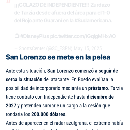
¡¡¡GOLAZO DE INDEPENDIENTE!!! Zurdazo
de Tarzia desde afuera del área para el 1-0
del Rojo ante Guaraní en la
#Sudamericana
.
📺
#DisneyPlus
pic.twitter.com/tGqIgMHxAO
— SportsCenter (@SC_ESPN)
May 15, 2025
San Lorenzo se mete en la pelea
Ante esta situación,
San Lorenzo comenzó a seguir de
cerca la situación
del atacante. En Boedo evalúan la
posibilidad de incorporarlo mediante un
préstamo
. Tarzia
tiene contrato con Independiente hasta
diciembre de
2027
y pretenden sumarle un cargo a la cesión que
rondaría los
200.000 dólares
.
Antes de aparecer en el radar azulgrana, el extremo había