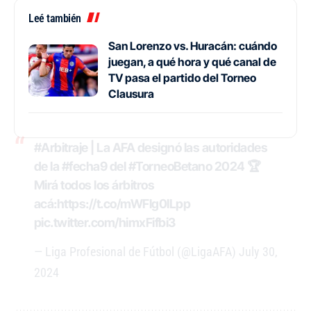
Leé también
San Lorenzo vs. Huracán: cuándo
juegan, a qué hora y qué canal de
TV pasa el partido del Torneo
Clausura
#Arbitraje
| La AFA designó las autoridades
de la
#fecha9
del
#TorneoBetano
2024 🏆
Mirá todos los árbitros
acá:
https://t.co/mWFlg0lLpp
pic.twitter.com/himxFifbi3
— Liga Profesional de Fútbol (@LigaAFA)
July 30,
2024