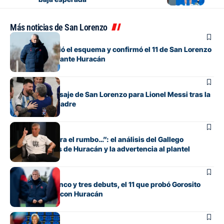
Más noticias de San Lorenzo
Fútbol
Gorosito cambió el esquema y confirmó el 11 de San Lorenzo
para el clásico ante Huracán
Fútbol
El sentido mensaje de San Lorenzo para Lionel Messi tras la
muerte de su padre
Fútbol
“Si no encuentra el rumbo…”: el análisis del Gallego
González antes de Huracán y la advertencia al plantel
Fútbol
Con línea de cinco y tres debuts, el 11 que probó Gorosito
para el clásico con Huracán
Fútbol