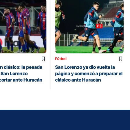
Fútbol
n clásico: la pesada
San Lorenzo ya dio vuelta la
 San Lorenzo
página y comenzó a preparar el
 cortar ante Huracán
clásico ante Huracán