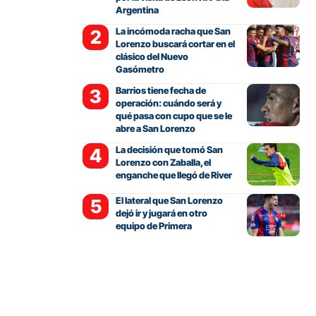
Argentina
La incómoda racha que San
Lorenzo buscará cortar en el
clásico del Nuevo
Gasómetro
Barrios tiene fecha de
operación: cuándo será y
qué pasa con cupo que se le
abre a San Lorenzo
La decisión que tomó San
Lorenzo con Zaballa, el
enganche que llegó de River
El lateral que San Lorenzo
dejó ir y jugará en otro
equipo de Primera