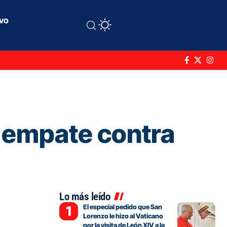
ivo
l empate contra
Lo más leído
El especial pedido que San
Lorenzo le hizo al Vaticano
por la visita de León XIV a la