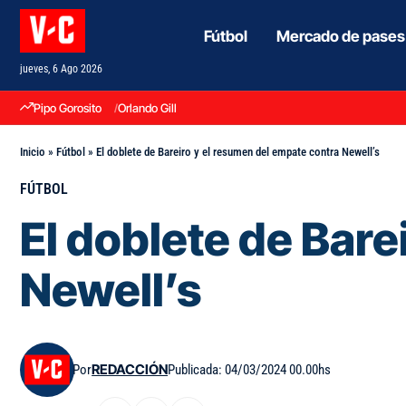
Fútbol
Mercado de pases
jueves, 6 Ago 2026
Pipo Gorosito
Orlando Gill
Inicio
»
Fútbol
»
El doblete de Bareiro y el resumen del empate contra Newell’s
FÚTBOL
El doblete de Bare
Newell’s
Por
REDACCIÓN
Publicada: 04/03/2024 00.00hs