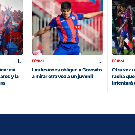
Fútbol
Fútbol
ico: así
Las lesiones obligan a Gorosito
Otra vez u
ares y la
a mirar otra vez a un juvenil
racha que
tra
intentará