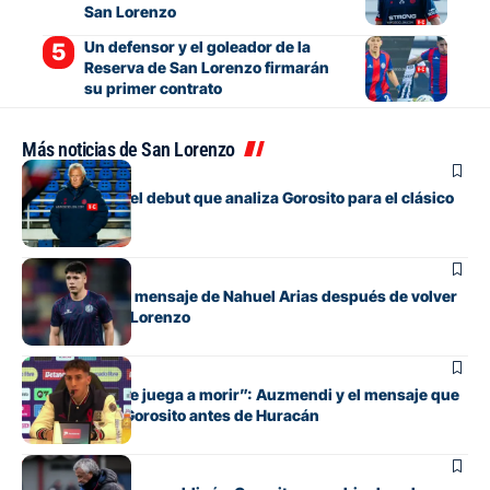
San Lorenzo
Un defensor y el goleador de la
Reserva de San Lorenzo firmarán
su primer contrato
Más noticias de San Lorenzo
Fútbol
Los cambios y el debut que analiza Gorosito para el clásico
con Huracán
Fútbol
El conmovedor mensaje de Nahuel Arias después de volver
a jugar en San Lorenzo
Fútbol
“Cada pelota se juega a morir”: Auzmendi y el mensaje que
transmitió de Gorosito antes de Huracán
Fútbol