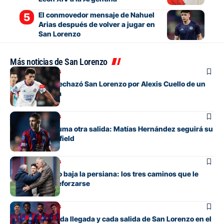
El conmovedor mensaje de Nahuel
Arias después de volver a jugar en
San Lorenzo
Más noticias de San Lorenzo
Mercado de pases
La oferta que rechazó San Lorenzo por Alexis Cuello de un
club de España
Mercado de pases
San Lorenzo suma otra salida: Matías Hernández seguirá su
carrera en Banfield
Mercado de pases
San Lorenzo no baja la persiana: los tres caminos que le
quedan para reforzarse
Mercado de pases
El detalle de cada llegada y cada salida de San Lorenzo en el