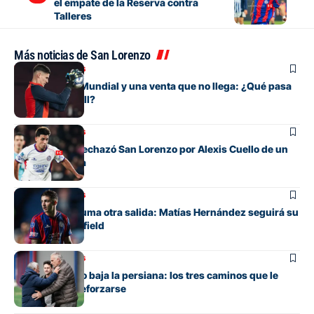
el empate de la Reserva contra
Talleres
Más noticias de San Lorenzo
Mercado de pases
Entre su gran Mundial y una venta que no llega: ¿Qué pasa
con Orlando Gill?
Mercado de pases
La oferta que rechazó San Lorenzo por Alexis Cuello de un
club de España
Mercado de pases
San Lorenzo suma otra salida: Matías Hernández seguirá su
carrera en Banfield
Mercado de pases
San Lorenzo no baja la persiana: los tres caminos que le
quedan para reforzarse