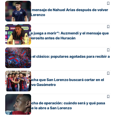
Fútbol
El conmovedor mensaje de Nahuel Arias después de volver
a jugar en San Lorenzo
Fútbol
“Cada pelota se juega a morir”: Auzmendi y el mensaje que
transmitió de Gorosito antes de Huracán
Fútbol
Boedo ya juega el clásico: populares agotadas para recibir a
Huracán
Fútbol
La incómoda racha que San Lorenzo buscará cortar en el
clásico del Nuevo Gasómetro
Fútbol
Barrios tiene fecha de operación: cuándo será y qué pasa
con cupo que se le abre a San Lorenzo