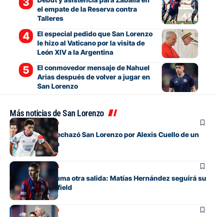
el empate de la Reserva contra
Talleres
El especial pedido que San Lorenzo
le hizo al Vaticano por la visita de
León XIV a la Argentina
El conmovedor mensaje de Nahuel
Arias después de volver a jugar en
San Lorenzo
Más noticias de San Lorenzo
Mercado de pases
La oferta que rechazó San Lorenzo por Alexis Cuello de un
club de España
Mercado de pases
San Lorenzo suma otra salida: Matías Hernández seguirá su
carrera en Banfield
Mercado de pases