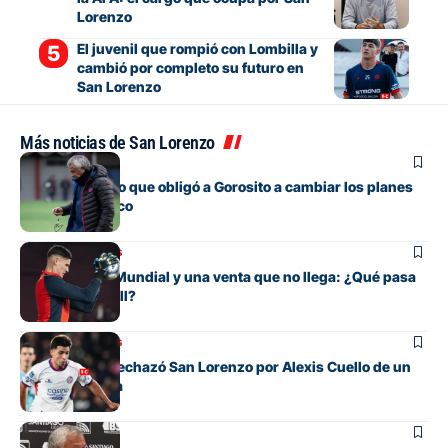
Lorenzo
El juvenil que rompió con Lombilla y
cambió por completo su futuro en
San Lorenzo
Más noticias de San Lorenzo
Fútbol
El contratiempo que obligó a Gorosito a cambiar los planes
antes del clásico
Mercado de pases
Entre su gran Mundial y una venta que no llega: ¿Qué pasa
con Orlando Gill?
Mercado de pases
La oferta que rechazó San Lorenzo por Alexis Cuello de un
club de España
Fútbol