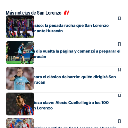
Más noticias de San Lorenzo
Fútbol
Otra vez un clásico: la pesada racha que San Lorenzo
intentará cortar ante Huracán
Fútbol
San Lorenzo ya dio vuelta la página y comenzó a preparar el
clásico ante Huracán
Fútbol
Ya hay árbitro para el clásico de barrio: quién dirigirá San
Lorenzo vs. Huracán
Fútbol
De apuesta a pieza clave: Alexis Cuello llegó a los 100
partidos en San Lorenzo
Fútbol