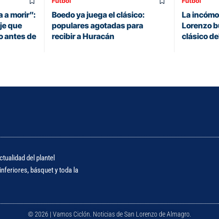
Fútbol
Fútbol
 a morir”:
Boedo ya juega el clásico:
La incómo
je que
populares agotadas para
Lorenzo bu
o antes de
recibir a Huracán
clásico d
tualidad del plantel
nferiores, básquet y toda la
© 2026 | Vamos Ciclón. Noticias de San Lorenzo de Almagro.