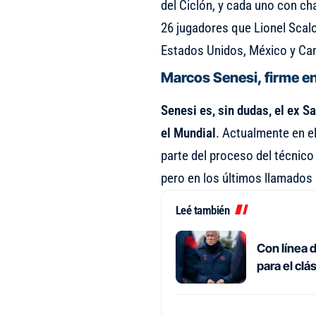
del Ciclón, y cada uno con cha
26 jugadores que Lionel Scalo
Estados Unidos, México y Ca
Marcos Senesi, firme en
Senesi es, sin dudas, el ex S
el Mundial
. Actualmente en e
parte del proceso del técnic
pero en los últimos llamados
Leé también
Con línea d
para el cl