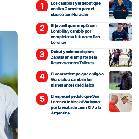
Los cambios y el debut que
analiza Gorosito para el
clásico con Huracán
El juvenil que rompió con
Lombilla y cambió por
completo su futuro en San
Lorenzo
Debut y asistencia para
Zaballa en el empate de la
Reserva contra Talleres
El contratiempo que obligó a
Gorosito a cambiar los
planes antes del clásico
El especial pedido que San
Lorenzo le hizo al Vaticano
por la visita de León XIV a la
Argentina