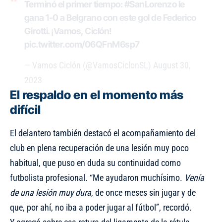
Terminó el primer tiempo:
#SanLorenzo
le
gana 1-0 a Belgrano con este gol de Federico
Girotti. ¡Vamos, Ciclón!
pic.twitter.com/06QFnM6sp7
— Vamos Ciclón (@VamosCiclonSL)
August 30,
2023
El respaldo en el momento más
difícil
El delantero también destacó el acompañamiento del
club en plena recuperación de una lesión muy poco
habitual, que puso en duda su continuidad como
futbolista profesional. “Me ayudaron muchísimo.
Venía
de una lesión muy dura
, de once meses sin jugar y de
que, por ahí, no iba a poder jugar al fútbol”, recordó.