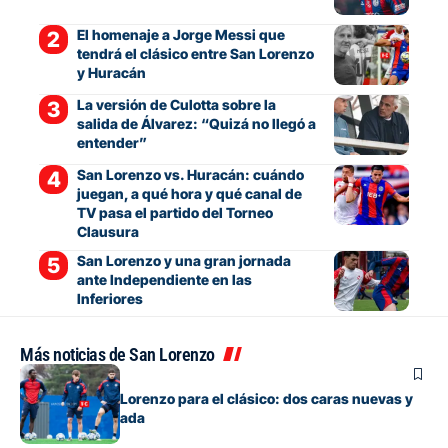
El homenaje a Jorge Messi que
tendrá el clásico entre San Lorenzo
y Huracán
La versión de Culotta sobre la
salida de Álvarez: “Quizá no llegó a
entender”
San Lorenzo vs. Huracán: cuándo
juegan, a qué hora y qué canal de
TV pasa el partido del Torneo
Clausura
San Lorenzo y una gran jornada
ante Independiente en las
Inferiores
Más noticias de San Lorenzo
Fútbol
La lista de San Lorenzo para el clásico: dos caras nuevas y
una baja esperada