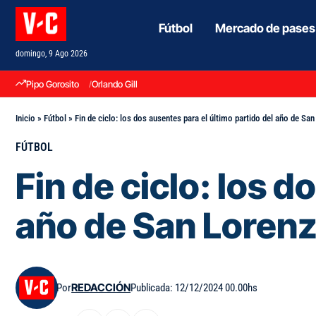
Fútbol
Mercado de pases
domingo, 9 Ago 2026
Pipo Gorosito
Orlando Gill
Inicio
»
Fútbol
»
Fin de ciclo: los dos ausentes para el último partido del año de Sa
FÚTBOL
Fin de ciclo: los d
año de San Loren
Por
REDACCIÓN
Publicada: 12/12/2024 00.00hs