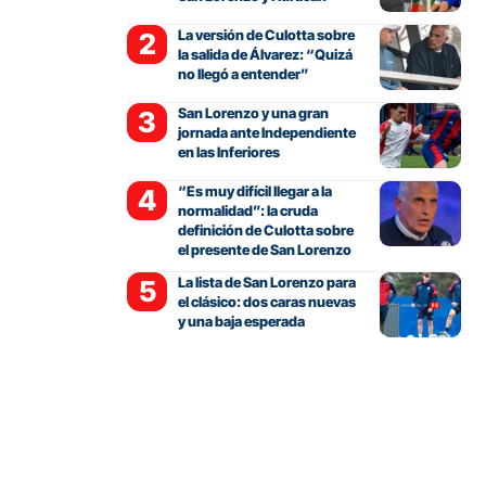
La versión de Culotta sobre
la salida de Álvarez: “Quizá
no llegó a entender”
San Lorenzo y una gran
jornada ante Independiente
en las Inferiores
“Es muy difícil llegar a la
normalidad”: la cruda
definición de Culotta sobre
el presente de San Lorenzo
La lista de San Lorenzo para
el clásico: dos caras nuevas
y una baja esperada