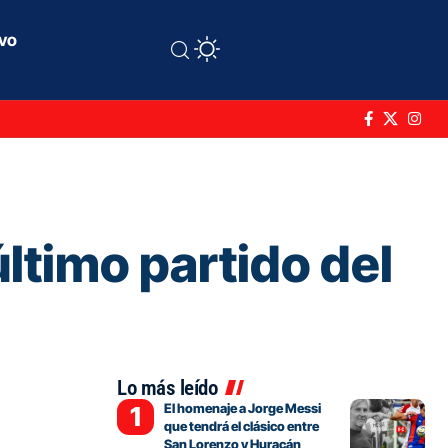
ivo
último partido del
Lo más leído
El homenaje a Jorge Messi
que tendrá el clásico entre
San Lorenzo y Huracán