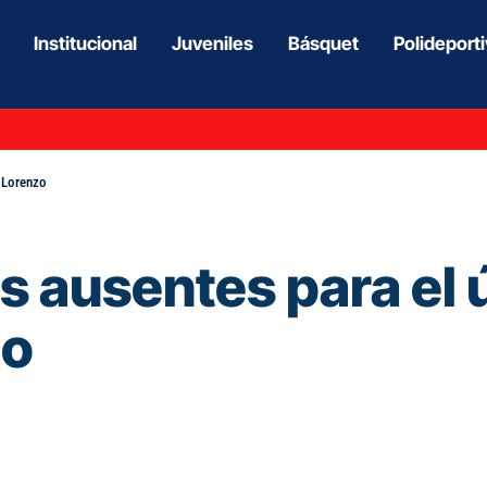
Institucional
Juveniles
Básquet
Polideport
n Lorenzo
os ausentes para el 
zo