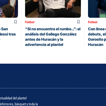
Fútbol
Fútbol
e San
“Si no encuentra el rumbo…”: el
Con línea 
essi tras
análisis del Gallego González
debuts, el
e
antes de Huracán y la
Gorosito p
advertencia al plantel
Huracán
tualidad del plantel
nferiores, básquet y toda la