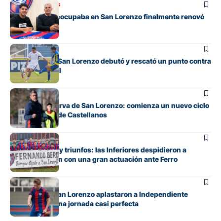
Mercado de pases
La joya que preocupaba en San Lorenzo finalmente renovó
su contrato
Juveniles
La Reserva de San Lorenzo debutó y rescató un punto contra
Rosario Central
Juveniles
Debuta la Reserva de San Lorenzo: comienza un nuevo ciclo
bajo el mando de Castellanos
Juveniles
Entre emoción y triunfos: las Inferiores despidieron a
Fernando Berón con una gran actuación ante Ferro
Juveniles
Los pibes de San Lorenzo aplastaron a Independiente
Rivadavia en una jornada casi perfecta