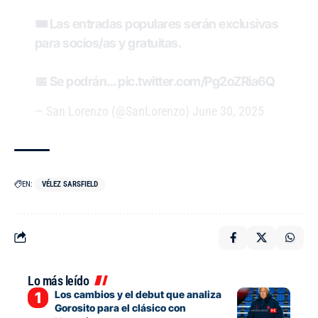
🎟️ Las entradas populares serán exclusivas
para socios/as y gratuitas.
📅 Se podrán…
pic.twitter.com/Pg2oZRia6Q
— San Lorenzo (@SanLorenzo)
June 30, 2025
EN:
VÉLEZ SARSFIELD
Lo más leído
Los cambios y el debut que analiza
Gorosito para el clásico con