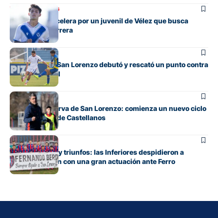
Mercado de pases
San Lorenzo acelera por un juvenil de Vélez que busca
relanzar su carrera
Juveniles
La Reserva de San Lorenzo debutó y rescató un punto contra
Rosario Central
Juveniles
Debuta la Reserva de San Lorenzo: comienza un nuevo ciclo
bajo el mando de Castellanos
Juveniles
Entre emoción y triunfos: las Inferiores despidieron a
Fernando Berón con una gran actuación ante Ferro