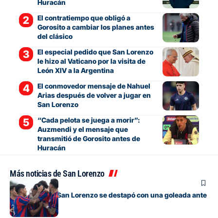
Huracán
El contratiempo que obligó a
Gorosito a cambiar los planes antes
del clásico
El especial pedido que San Lorenzo
le hizo al Vaticano por la visita de
León XIV a la Argentina
El conmovedor mensaje de Nahuel
Arias después de volver a jugar en
San Lorenzo
“Cada pelota se juega a morir”:
Auzmendi y el mensaje que
transmitió de Gorosito antes de
Huracán
Más noticias de San Lorenzo
Juveniles
La Reserva de San Lorenzo se destapó con una goleada ante
Banfield