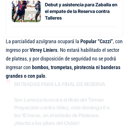
Debut y asistencia para Zaballa en
el empate de la Reserva contra
Talleres
La parcialidad azulgrana ocupará la
Popular “Cozzi”
, con
ingreso por
Virrey Liniers
. No estará habilitado el sector
de plateas, y por disposición de seguridad no se podrá
ingresar con
bombos, trompetas, pirotecnia ni banderas
grandes o con palo
.
ENTRADAS PARA LA FINAL DE RESERVA
San Lorenzo buscará el título del Torneo
Proyección contra Vélez, este domingo 6 a
las 15 horas, en el estadio de Platense.
¡Alentá a los pibes del Ciclón!