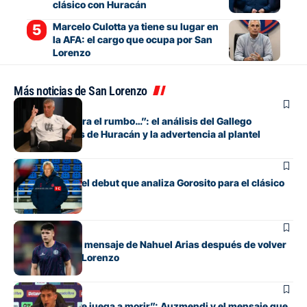
clásico con Huracán
Marcelo Culotta ya tiene su lugar en
la AFA: el cargo que ocupa por San
Lorenzo
Más noticias de San Lorenzo
Fútbol
“Si no encuentra el rumbo…”: el análisis del Gallego
González antes de Huracán y la advertencia al plantel
Fútbol
Los cambios y el debut que analiza Gorosito para el clásico
con Huracán
Fútbol
El conmovedor mensaje de Nahuel Arias después de volver
a jugar en San Lorenzo
Fútbol
“Cada pelota se juega a morir”: Auzmendi y el mensaje que