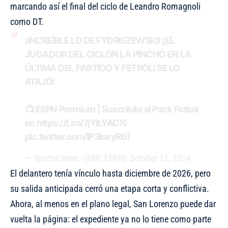
marcando así el final del ciclo de Leandro Romagnoli
como DT.
¡INCREÍBLE LO DE FYDRISZEWSKI! ¡EL
JUGADOR DEL CICLÓN LA PINCHÓ EN LA
ÚLTIMA DEL PARTIDO Y PETROLI SE LO
ATAJÓ!
📺 ESPN Premium | Suscribite al Pack Fútbol
en
https://t.co/7jYILYACXi
pic.twitter.com/lP3IoxyRbT
— SportsCenter (@SC_ESPN)
October 12, 2024
El delantero tenía vínculo hasta diciembre de 2026, pero
su salida anticipada cerró una etapa corta y conflictiva.
Ahora, al menos en el plano legal, San Lorenzo puede dar
vuelta la página: el expediente ya no lo tiene como parte