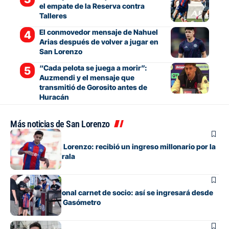
el empate de la Reserva contra
Talleres
El conmovedor mensaje de Nahuel
Arias después de volver a jugar en
San Lorenzo
“Cada pelota se juega a morir”:
Auzmendi y el mensaje que
transmitió de Gorosito antes de
Huracán
Más noticias de San Lorenzo
Institucional
Alivio para San Lorenzo: recibió un ingreso millonario por la
venta de Elian Irala
Institucional
Adiós al tradicional carnet de socio: así se ingresará desde
ahora al Nuevo Gasómetro
Institucional