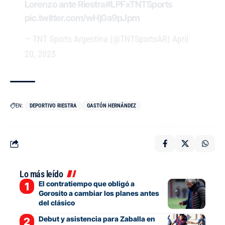
Lorenzo ante Riestra
#LPFxTNTSports
pic.twitter.com/wHj0a9pJpm
— TNT Sports Argentina (@TNTSportsAR)
April
20, 2025
EN:
DEPORTIVO RIESTRA
GASTÓN HERNÁNDEZ
Lo más leído
El contratiempo que obligó a
Gorosito a cambiar los planes antes
del clásico
Debut y asistencia para Zaballa en