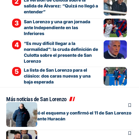
salida de Álvarez: “Quizá no llegó a
entender”
San Lorenzo y una gran jornada
ante Independiente en las
Inferiores
“Es muy difícil llegar a la
normalidad”: la cruda definición de
Culotta sobre el presente de San
Lorenzo
La lista de San Lorenzo para el
clásico: dos caras nuevas y una
baja esperada
Más noticias de San Lorenzo
Fútbol
Gorosito cambió el esquema y confirmó el 11 de San Lorenzo
para el clásico ante Huracán
Fútbol