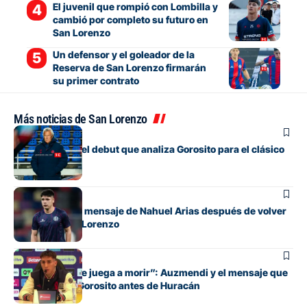
El juvenil que rompió con Lombilla y
cambió por completo su futuro en
San Lorenzo
Un defensor y el goleador de la
Reserva de San Lorenzo firmarán
su primer contrato
Más noticias de San Lorenzo
Fútbol
Los cambios y el debut que analiza Gorosito para el clásico
con Huracán
Fútbol
El conmovedor mensaje de Nahuel Arias después de volver
a jugar en San Lorenzo
Fútbol
“Cada pelota se juega a morir”: Auzmendi y el mensaje que
transmitió de Gorosito antes de Huracán