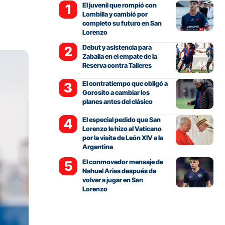
El juvenil que rompió con
Lombilla y cambió por
completo su futuro en San
Lorenzo
Debut y asistencia para
Zaballa en el empate de la
Reserva contra Talleres
El contratiempo que obligó a
Gorosito a cambiar los
planes antes del clásico
El especial pedido que San
Lorenzo le hizo al Vaticano
por la visita de León XIV a la
Argentina
El conmovedor mensaje de
Nahuel Arias después de
volver a jugar en San
Lorenzo