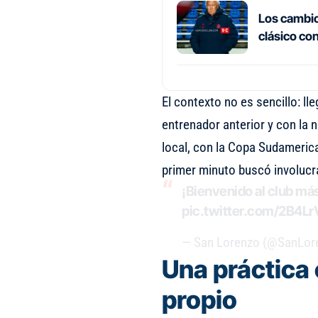
Los cambios
clásico co
El contexto no es sencillo: ll
entrenador anterior y con la 
local, con la Copa Sudamerica
primer minuto buscó involucra
¡Bienvenido al club más
pic.twitter.com/2B4L
— San Lorenzo (@SanLor
Una práctica 
propio