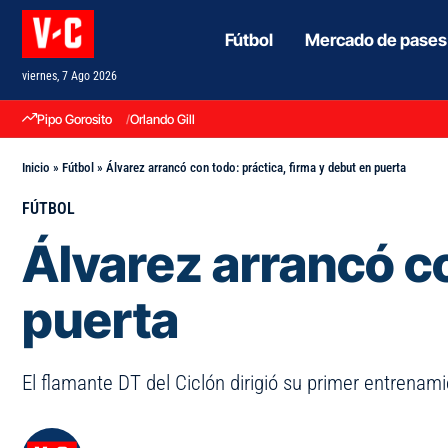
Fútbol
Mercado de pases
viernes, 7 Ago 2026
Pipo Gorosito
Orlando Gill
Inicio
»
Fútbol
»
Álvarez arrancó con todo: práctica, firma y debut en puerta
FÚTBOL
Álvarez arrancó co
puerta
El flamante DT del Ciclón dirigió su primer entrenami