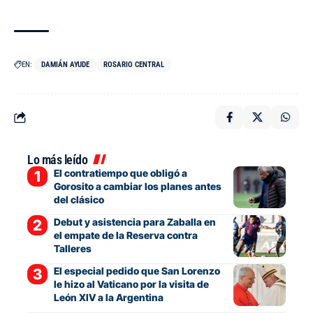
EN:
DAMIÁN AYUDE
ROSARIO CENTRAL
Lo más leído
El contratiempo que obligó a
Gorosito a cambiar los planes antes
del clásico
Debut y asistencia para Zaballa en
el empate de la Reserva contra
Talleres
El especial pedido que San Lorenzo
le hizo al Vaticano por la visita de
León XIV a la Argentina