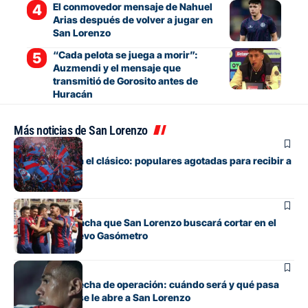
El conmovedor mensaje de Nahuel
Arias después de volver a jugar en
San Lorenzo
“Cada pelota se juega a morir”:
Auzmendi y el mensaje que
transmitió de Gorosito antes de
Huracán
Más noticias de San Lorenzo
Fútbol
Boedo ya juega el clásico: populares agotadas para recibir a
Huracán
Fútbol
La incómoda racha que San Lorenzo buscará cortar en el
clásico del Nuevo Gasómetro
Fútbol
Barrios tiene fecha de operación: cuándo será y qué pasa
con cupo que se le abre a San Lorenzo