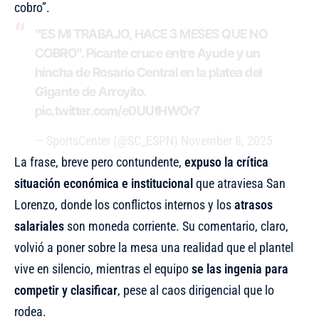
cobro”.
"ES MI TRABAJO, HACE 3 MESES QUE NO
COBRO". Picante cruce entre Ayude y un
hincha de Rosario Central en la platea del
Gigante de Arroyito.
pic.twitter.com/e0UUfHWOr7
— SportsCenter (@SC_ESPN)
November 8, 2025
La frase, breve pero contundente,
expuso la crítica
situación económica e institucional
que atraviesa San
Lorenzo, donde los conflictos internos y los
atrasos
salariales
son moneda corriente. Su comentario, claro,
volvió a poner sobre la mesa una realidad que el plantel
vive en silencio, mientras el equipo
se las ingenia para
competir y clasificar
, pese al caos dirigencial que lo
rodea.