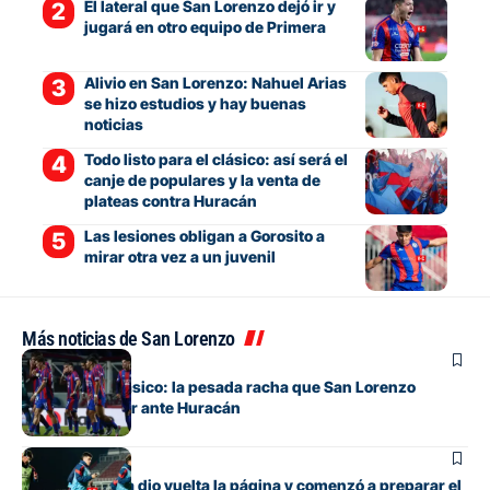
El lateral que San Lorenzo dejó ir y
jugará en otro equipo de Primera
Alivio en San Lorenzo: Nahuel Arias
se hizo estudios y hay buenas
noticias
Todo listo para el clásico: así será el
canje de populares y la venta de
plateas contra Huracán
Las lesiones obligan a Gorosito a
mirar otra vez a un juvenil
Más noticias de San Lorenzo
Fútbol
Otra vez un clásico: la pesada racha que San Lorenzo
intentará cortar ante Huracán
Fútbol
San Lorenzo ya dio vuelta la página y comenzó a preparar el