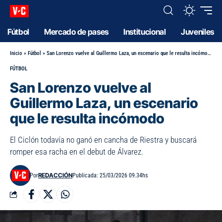
Fútbol
Mercado de pases
Institucional
Juveniles
Inicio
»
Fútbol
»
San Lorenzo vuelve al Guillermo Laza, un escenario que le resulta incómodo
FÚTBOL
San Lorenzo vuelve al
Guillermo Laza, un escenario
que le resulta incómodo
El Ciclón todavía no ganó en cancha de Riestra y buscará
romper esa racha en el debut de Álvarez.
REDACCIÓN
Por
Publicada: 25/03/2026 09.34hs