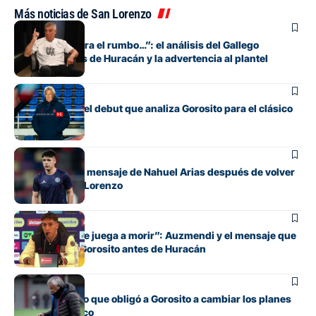
Más noticias de San Lorenzo
Fútbol
“Si no encuentra el rumbo…”: el análisis del Gallego
González antes de Huracán y la advertencia al plantel
Fútbol
Los cambios y el debut que analiza Gorosito para el clásico
con Huracán
Fútbol
El conmovedor mensaje de Nahuel Arias después de volver
a jugar en San Lorenzo
Fútbol
“Cada pelota se juega a morir”: Auzmendi y el mensaje que
transmitió de Gorosito antes de Huracán
Fútbol
El contratiempo que obligó a Gorosito a cambiar los planes
antes del clásico