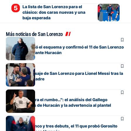
La lista de San Lorenzo para el
clásico: dos caras nuevas y una
baja esperada
Más noticias de San Lorenzo
Fútbol
Gorosito cambió el esquema y confirmó el 11 de San Lorenzo
para el clásico ante Huracán
Fútbol
El sentido mensaje de San Lorenzo para Lionel Messi tras la
muerte de su padre
Fútbol
“Si no encuentra el rumbo…”: el análisis del Gallego
González antes de Huracán y la advertencia al plantel
Fútbol
Con línea de cinco y tres debuts, el 11 que probó Gorosito