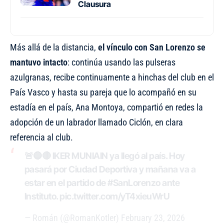
Clausura
Más allá de la distancia,
el vínculo con San Lorenzo se
mantuvo intacto
: continúa usando las pulseras
azulgranas, recibe continuamente a hinchas del club en el
País Vasco y hasta su pareja que lo acompañó en su
estadía en el país, Ana Montoya, compartió en redes la
adopción de un labrador llamado Ciclón, en clara
referencia al club.
🚨🔵🔴 IKER MUNIAIN ya llegó al país. Hoy
pasará por Ciudad Deportiva y mañana va a
estar en el partido de
#SanLorenzo
ante
Instituto.
pic.twitter.com/yT4xieuWrU
— Román (@RomanKotler)
February 23, 2026