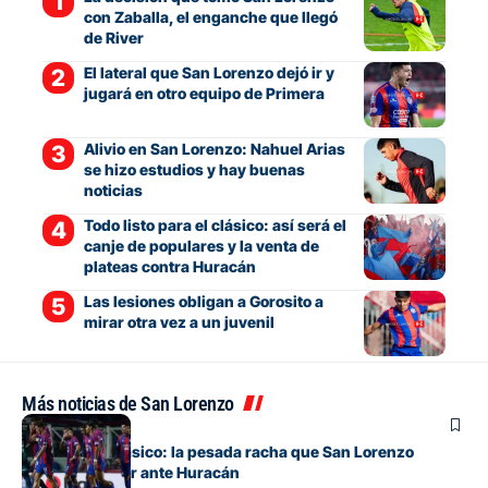
con Zaballa, el enganche que llegó
de River
El lateral que San Lorenzo dejó ir y
jugará en otro equipo de Primera
Alivio en San Lorenzo: Nahuel Arias
se hizo estudios y hay buenas
noticias
Todo listo para el clásico: así será el
canje de populares y la venta de
plateas contra Huracán
Las lesiones obligan a Gorosito a
mirar otra vez a un juvenil
Más noticias de San Lorenzo
Fútbol
Otra vez un clásico: la pesada racha que San Lorenzo
intentará cortar ante Huracán