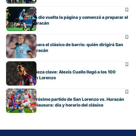
Fútbol
San Lorenzo ya dio vuelta la página y comenzó a preparar el
clásico ante Huracán
Fútbol
Ya hay árbitro para el clásico de barrio: quién dirigirá San
Lorenzo vs. Huracán
Fútbol
De apuesta a pieza clave: Alexis Cuello llegó a los 100
partidos en San Lorenzo
Fútbol
Cuándo es el próximo partido de San Lorenzo vs. Huracán
por el Torneo Clausura: día y horario del clásico