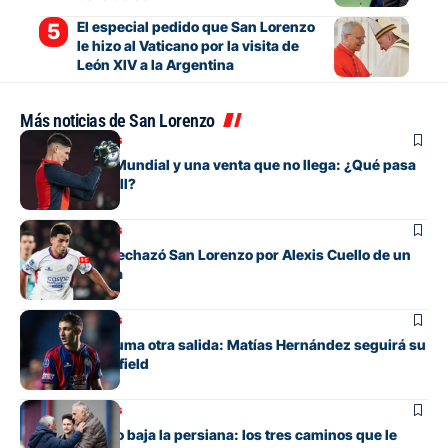
El especial pedido que San Lorenzo
le hizo al Vaticano por la visita de
León XIV a la Argentina
Más noticias de San Lorenzo
Mercado de pases
Entre su gran Mundial y una venta que no llega: ¿Qué pasa
con Orlando Gill?
Mercado de pases
La oferta que rechazó San Lorenzo por Alexis Cuello de un
club de España
Mercado de pases
San Lorenzo suma otra salida: Matías Hernández seguirá su
carrera en Banfield
Mercado de pases
San Lorenzo no baja la persiana: los tres caminos que le