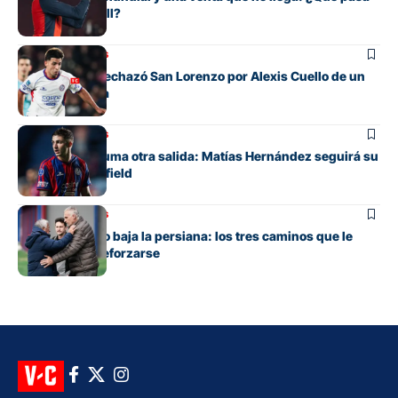
con Orlando Gill?
Mercado de pases
La oferta que rechazó San Lorenzo por Alexis Cuello de un
club de España
Mercado de pases
San Lorenzo suma otra salida: Matías Hernández seguirá su
carrera en Banfield
Mercado de pases
San Lorenzo no baja la persiana: los tres caminos que le
quedan para reforzarse