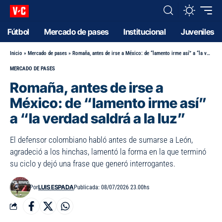
Fútbol
Mercado de pases
Institucional
Juveniles
Inicio
»
Mercado de pases
»
Romaña, antes de irse a México: de “lamento irme así” a “la verdad saldrá a la luz”
MERCADO DE PASES
Romaña, antes de irse a
México: de “lamento irme así”
a “la verdad saldrá a la luz”
El defensor colombiano habló antes de sumarse a León,
agradeció a los hinchas, lamentó la forma en la que terminó
su ciclo y dejó una frase que generó interrogantes.
LUIS ESPADA
Por
Publicada: 08/07/2026 23.00hs