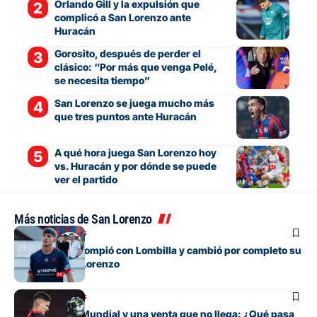
Orlando Gill y la expulsión que
complicó a San Lorenzo ante
Huracán
Gorosito, después de perder el
clásico: “Por más que venga Pelé,
se necesita tiempo”
San Lorenzo se juega mucho más
que tres puntos ante Huracán
A qué hora juega San Lorenzo hoy
vs. Huracán y por dónde se puede
ver el partido
Más noticias de San Lorenzo
Mercado de pases
El juvenil que rompió con Lombilla y cambió por completo su
futuro en San Lorenzo
Mercado de pases
Entre su gran Mundial y una venta que no llega: ¿Qué pasa