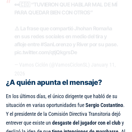
👀🇨🇴 “TUVIERON QUE HABLAR MAL DE MÍ
PARA QUEDAR BIEN CON OTROS”
⚠️ La frase que compartió Jhohan Romaña
en sus redes sociales en medio del tira y
afloje entre
#SanLorenzo
y River por su pase.
pic.twitter.com/qtjQkgrsDe
— Vamos Ciclón (@VamosCiclonSL)
January 11,
2026
¿A quién apunta el mensaje?
En los últimos días, el único dirigente que habló de su
situación en varias oportunidades fue
Sergio Costantino
.
Y el presidente de la Comisión Directiva Transitoria dejó
entrever que existe un
desgaste del jugador con el club
y
deslizó la idea de que
tiene intenciones de marcharse
. Al